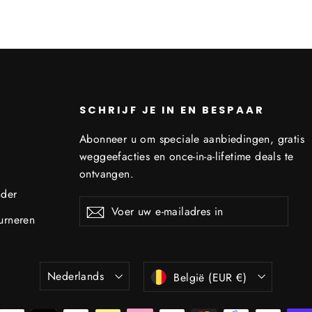
SCHRIJF JE IN EN BESPAAR
Abonneer u om speciale aanbiedingen, gratis
weggeefacties en once-in-a-lifetime deals te
ontvangen.
nder
Voer
Abonneren
Abonneren
urneren
uw
e-
mailadres
in
Taal
Munteenheid
Nederlands
België (EUR €)